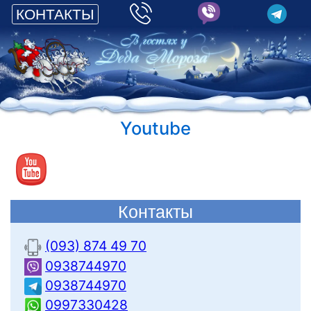
КОНТАКТЫ
Youtube
Контакты
(093) 874 49 70
0938744970
0938744970
0997330428