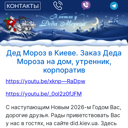
КОНТАКТЫ
Дед Мороз в Киеве. Заказ Деда
Мороза на дом, утренник,
корпоратив
https://youtu.be/xknp—RaDpw
https://youtu.be/_0ol2z0fJFM
С наступающим Новым 2026-м Годом Вас,
дорогие друзья. Рады приветствовать Вас
у нас в гостях, на сайте did.kiev.ua. Здесь