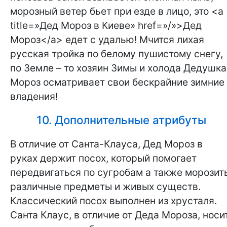
морозный ветер бьет при езде в лицо, это <a
title=»Дед Мороз в Киеве» href=»/»>Дед
Мороз</a> едет с удалью! Мчится лихая
русская тройка по белому пушистому снегу,
по Земле – то хозяин Зимы и холода Дедушка
Мороз осматривает свои бескрайние зимние
владения!
10. Дополнительные атрибуты
В отличие от Санта-Клауса, Дед Мороз в
руках держит посох, который помогает
передвигаться по сугробам а также морозит
различные предметы и живых существ.
Классический посох выполнен из хрусталя.
Санта Клаус, в отличие от Деда Мороза, носи