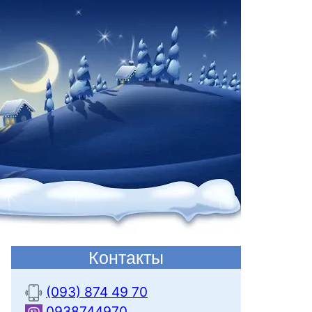
Контакты
(093) 874 49 70
0938744970