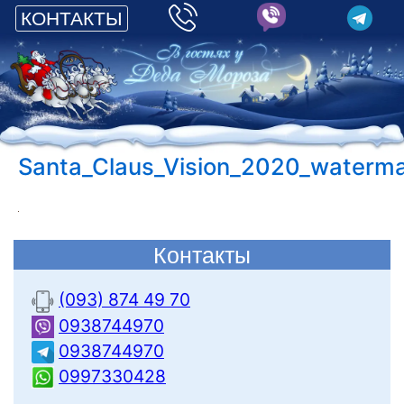
КОНТАКТЫ
Santa_Claus_Vision_2020_waterm
Контакты
(093) 874 49 70
0938744970
0938744970
0997330428