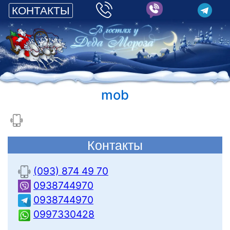
КОНТАКТЫ
mob
Контакты
(093) 874 49 70
0938744970
0938744970
0997330428