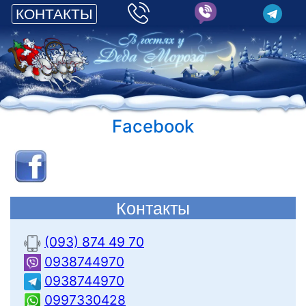
КОНТАКТЫ
Facebook
Контакты
(093) 874 49 70
0938744970
0938744970
0997330428