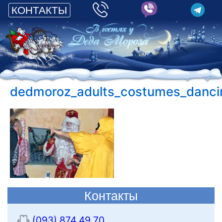
КОНТАКТЫ
dedmoroz_adults_costumes_danci
Контакты
(093) 874 49 70